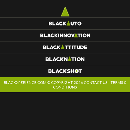
BLACKXPERIENCE.COM © COPYRIGHT 2026
CONTACT US
-
TERMS &
CONDITIONS