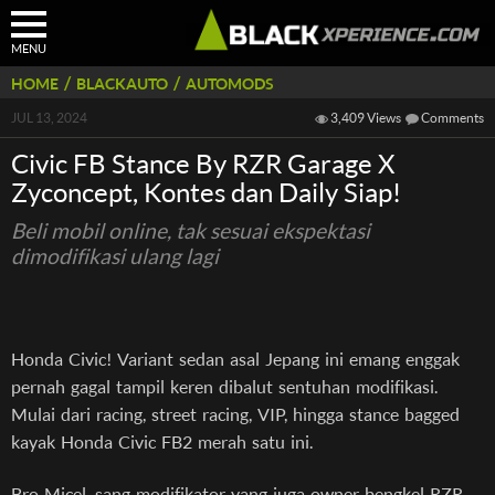
MENU
/
/
HOME
BLACKAUTO
AUTOMODS
JUL 13, 2024
3,409 Views
Comments
Civic FB Stance By RZR Garage X
Zyconcept, Kontes dan Daily Siap!
Beli mobil online, tak sesuai ekspektasi
dimodifikasi ulang lagi
Honda Civic! Variant sedan asal Jepang ini emang enggak
pernah gagal tampil keren dibalut sentuhan modifikasi.
Mulai dari racing, street racing, VIP, hingga stance bagged
kayak Honda Civic FB2 merah satu ini.
Bro Micel, sang modifikator yang juga owner bengkel RZR