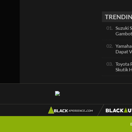
TRENDIN
01.
Suzuki 
Gambot
Pesain
PCX, Ap
02.
Yamaha
Dapat Ve
Skutik 
Dengan
03.
Toyota 
Sporty
Skutik 
Berbasi
Burgman
Apa?