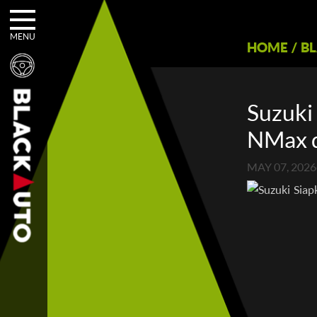
MENU
HOME
/
B
Suzuki
NMax d
MAY 07, 2026