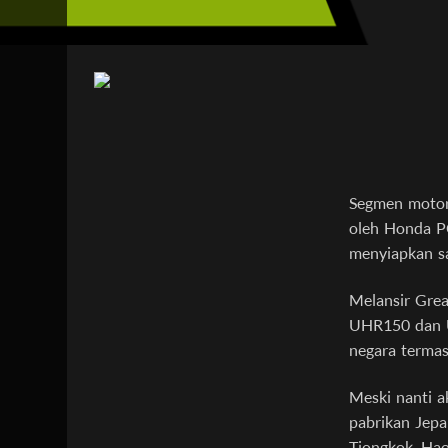
Segmen motor
oleh Honda P
menyiapkan s
Melansir Grea
UHR150 dan U
negara termas
Meski nanti a
pabrikan Jepa
Tiongkok, Hao