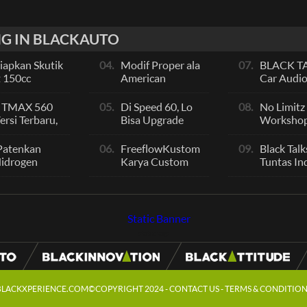
G IN BLACKAUTO
Siapkan Skutik
04.
Modif Proper ala
07.
BLACK TAL
 150cc
American
Car Audio
g NMax dan
Dragster, CBR
Terbaik Se
a Itu?
250RR Gatot
Indikator
 TMAX 560
05.
Di Speed 60, Lo
08.
No Limitz
Kaca Karya IM
rsi Terbaru,
Bisa Upgrade
Workshop
Work Company
Bongsor
Scale Motor
Performan
 Performa
Modif Jadi Spek
Fashion
Patenkan
06.
FreeflowKustom
09.
Black Talk
Sultan
Hidrogen
Karya Custom
Tuntas Ind
s Suzuki
Paint yang
Sportain
, Seperti
Mendunia
Bike
static tags
BLACKXPERIENCE.COM©COPYRIGHT 2024 -
CONTACT US
-
TERMS & CONDITION