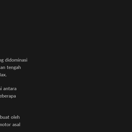
ng didominasi
dan tengah
ax.
i antara
eberapa
ibuat oleh
motor asal