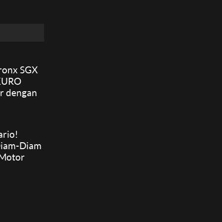
Fronx SGX
 KURO
r dengan
p333,8
mak
asinya
rio!
iam-Diam
 Motor
0 cc
ng Aerox,
an
 Baru