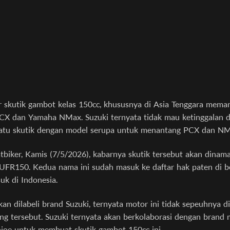
 skutik gambot kelas 150cc, khususnya di Asia Tenggara mema
CX dan Yamaha NMax. Suzuki ternyata tidak mau ketinggalan 
atu skutik dengan model serupa untuk menantang PCX dan NM
tbiker, Kamis (7/5/2026), kabarnya skutik tersebut akan dinama
FR150. Kedua nama ini sudah masuk ke daftar hak paten di b
uk di Indonesia.
kan dilabeli brand Suzuki, ternyata motor ini tidak sepeuhnya d
ng tersebut. Suzuki ternyata akan berkolaborasi dengan brand 
joe untuk membuat skutik gambot 150cc ini.