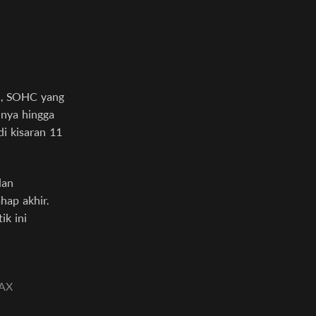
si, SOHC yang
lnya hingga
di kisaran 11
dan
hap akhir.
ik ini
AX