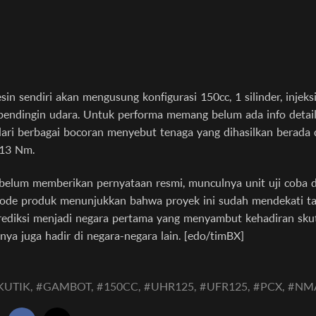
in sendiri akan mengusung konfigurasi 150cc, 1 silinder, injek
pendingin udara. Untuk performa memang belum ada info detai
i dari berbagai bocoran menyebut tenaga yang dihasilkan berada 
 13 Nm.
belum memberikan pernyataan resmi, munculnya unit uji coba 
kode produk menunjukkan bahwa proyek ini sudah mendekati ta
rediksi menjadi negara pertama yang menyambut kehadiran skut
nya juga hadir di negara-negara lain. [edo/timBX]
KUTIK,
#
GAMBOT,
#
150CC,
#
UHR125,
#
UFR125,
#
PCX,
#
NM