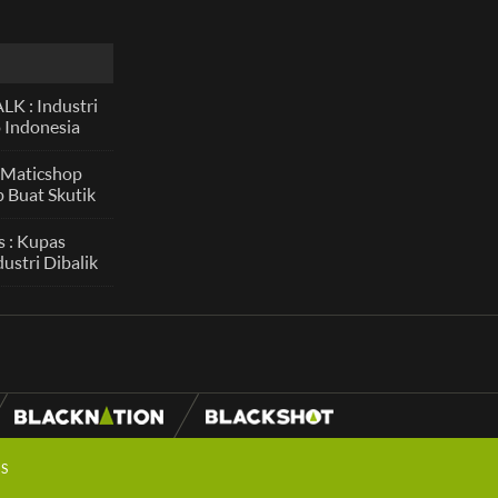
K : Industri
 Indonesia
 Asia, Ini
nya Pals!
 Maticshop
 Buat Skutik
ce dan Daily
s : Kupas
ustri Dibalik
ment Drag
S