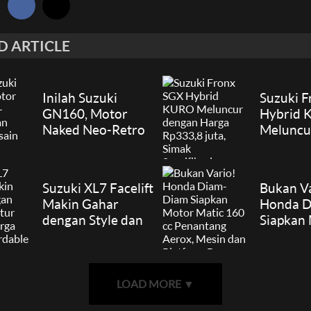
:
D ARTICLE
Inilah Suzuki
Suzuki 
GN160, Motor
Hybrid
Naked Neo-Retro
Meluncu
Ringan Dengan
Harga R
Desain Unik
juta, Si
Spesifik
Suzuki XL7 Facelift
Bukan Va
Makin Gahar
Honda D
dengan Style dan
Siapkan
Fitur Terbaru,
Matic 16
Harga Paling
Penanta
Affordable
Mesin d
Platform
LOAD MORE
▼