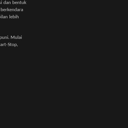
i dan bentuk
 berkendara
lan lebih
puni. Mulai
art-Stop,