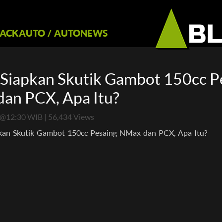
LACKAUTO
/
AUTONEWS
 Siapkan Skutik Gambot 150cc P
an PCX, Apa Itu?
@12:30 WIB | 56,434 Views