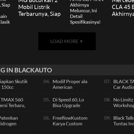
Mobil Listrik
CLA 45 
Terbarunya, Siap
Akhirny
Rilis 2027 dengan
Meluncur
Desain Futuristis
Detail
Klasik
Spesifik
LOAD MORE
▼
G IN BLACKAUTO
Siapkan Skutik
04.
Modif Proper ala
07.
BLACK TAL
 150cc
American
Car Audio
g NMax dan
Dragster, CBR
Terbaik Se
a Itu?
250RR Gatot
Indikator
 TMAX 560
05.
Di Speed 60, Lo
08.
No Limitz
Kaca Karya IM
rsi Terbaru,
Bisa Upgrade
Workshop
Work Company
Bongsor
Scale Motor
Performan
 Performa
Modif Jadi Spek
Fashion
Patenkan
06.
FreeflowKustom
09.
Black Talk
Sultan
Hidrogen
Karya Custom
Tuntas Ind
s Suzuki
Paint yang
Sportain