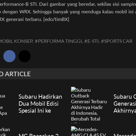
erformance-B STI. Dari gambar yang beredar, sekilas sisi sampi
ip dengan WRX. Sehingga banyak yang menduga kalau mobil ini
RX generasi terbaru. [edo/timBX]
MOBIL KONSEP,
#
PERFORMA TINGGI,
#
E-STI,
#
SPORTS CAR
:
D ARTICLE
Subaru Hadirkan
Subaru 
Dua Mobil Edisi
Generasi
Spesial Ini ke
Akhirnya
Indonesia, Apa Itu?
Indonesi
Berubah 
MG Bocorkan 2
Merced