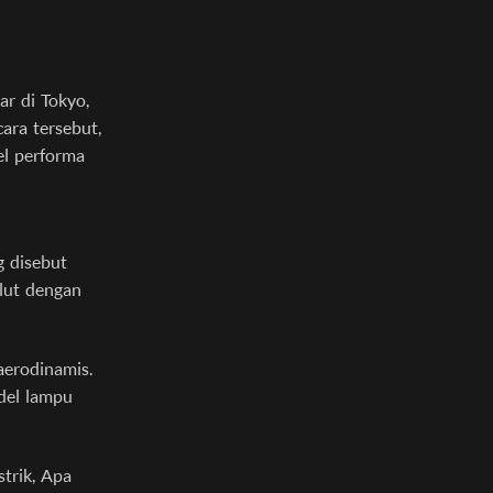
r di Tokyo,
cara tersebut,
l performa
g disebut
alut dengan
aerodinamis.
del lampu