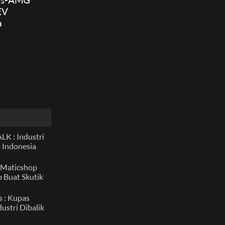
EV
a
, Ini
asinya!
K : Industri
 Indonesia
 Asia, Ini
nya Pals!
 Maticshop
 Buat Skutik
ce dan Daily
s : Kupas
ustri Dibalik
ment Drag