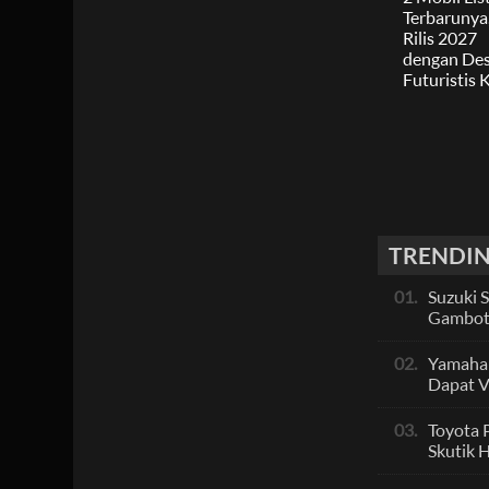
TRENDIN
01.
Suzuki 
Gambot
Pesain
PCX, Ap
02.
Yamaha
Dapat Ve
Skutik 
Dengan
03.
Toyota 
Sporty
Skutik 
Berbasi