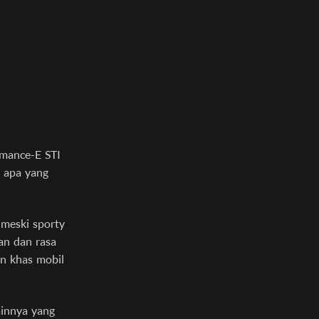
rmance-E STI
s apa yang
 meski sporty
an dan rasa
an khas mobil
ainnya yang