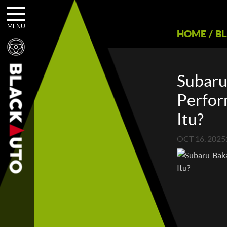
MENU
HOME
/
B
Subaru
Perfor
Itu?
OCT 16, 2025