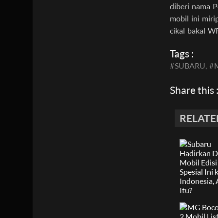
diberi nama P
mobil ini mir
cikal bakal W
Tags :
#
SUBARU,
#
Share this 
RELATE