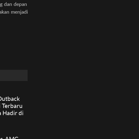
ng dan depan
 akan menjadi
Outback
 Terbaru
 Hadir di
a,
Total Nih!
es-AMG