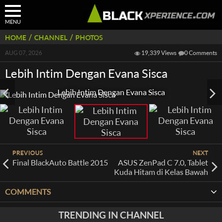
MENU
/
/
HOME
CHANNEL
PHOTOS
AUG 07, 2026
19,339 Views
0
Comments
Lebih Intim Dengan Evana Sisca
Lebih Intim Dengan Evana Sisca
PREVIOUS
NEXT
Final BlackAuto Battle 2015
ASUS ZenPad C 7.0, Tablet
Kuda Hitam di Kelas Bawah
COMMENTS
TRENDING IN CHANNEL