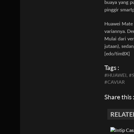
buaya yang pu
pinggir smart
Huawei Mate X
variannya. De
Mulai dari ve
jutaan), seda
[edo/timBX]
Tags :
#
HUAWEI,
#
#
CAVIAR
Share this 
RELATE