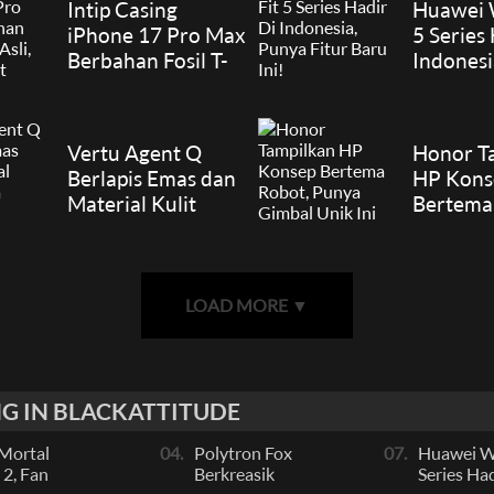
Intip Casing
Huawei 
iPhone 17 Pro Max
5 Series
Berbahan Fosil T-
Indonesi
Rex Asli, Unik
Fitur Bar
Banget
Vertu Agent Q
Honor T
Berlapis Emas dan
HP Kons
Material Kulit
Bertema
Buaya Eksklusif
Punya G
Unik Ini
LOAD MORE
▼
G IN BLACKATTITUDE
Mortal
04.
Polytron Fox
07.
Huawei Wa
2, Fan
Berkreasik
Series Had