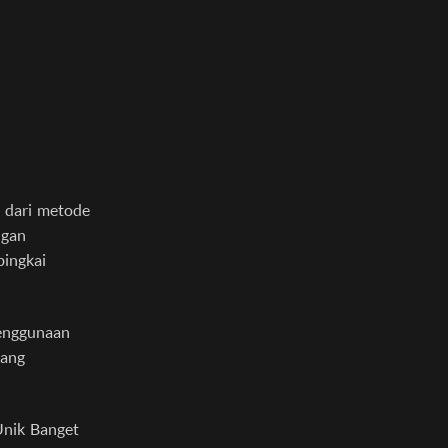
i dari metode
ngan
bingkai
Penggunaan
yang