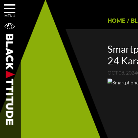
MENU
HOME
/
B
Smartp
24 Kar
OCT 08, 2024