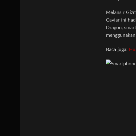
Melansir Giz
Caviar ini ha
Dragon, smar
menggunakan t
Baca juga:
Hu