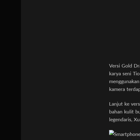
Versi Gold Dr
karya seni Ti
menggunakan l
kamera terdap
Lanjut ke ver
bahan kulit bu
legendaris, X