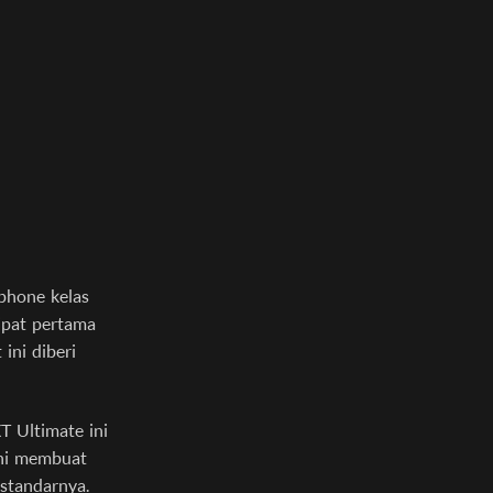
phone kelas
ipat pertama
ini diberi
T Ultimate ini
ini membuat
 standarnya.