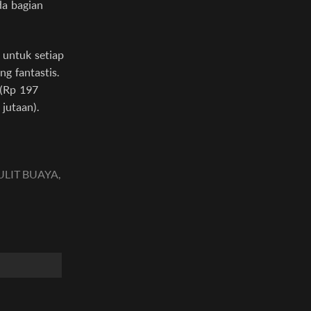
da bagian
t untuk setiap
g fantastis.
 (Rp 197
jutaan).
ULIT BUAYA,