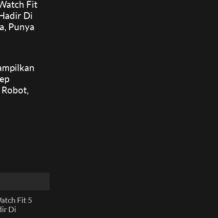
Watch Fit
 Hadir Di
a, Punya
u Ini!
ampilkan
ep
 Robot,
imbal
tch Fit 5
ir Di