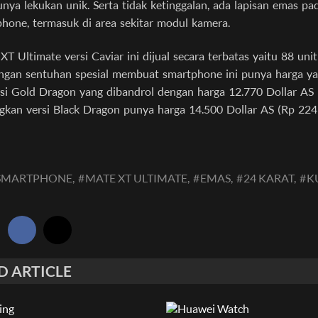
nya lekukan unik. Serta tidak ketinggalan, ada lapisan emas pa
phone, termasuk di area sekitar modul kamera.
T Ultimate versi Caviar ini dijual secara terbatas yaitu 88 uni
ngan sentuhan spesial membuat smartphone ini punya harga yan
rsi Gold Dragon yang dibandrol dengan harga 12.770 Dollar AS
ngkan versi Black Dragon punya harga 14.500 Dollar AS (Rp 224 
SMARTPHONE,
#
MATE XT ULTIMATE,
#
EMAS,
#
24 KARAT,
#
K
:
D ARTICLE