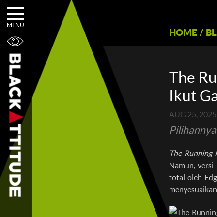
MENU
HOME
/
B
The Ru
Ikut G
AUG 25, 2025
Pilihannya
The Running
Namun, versi 
total oleh Ed
menyesuaikan