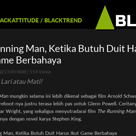
LACKATTITUDE
/
BLACKTREND
nning Man, Ketika Butuh Duit H
ame Berbahaya
@13:00 WIB | 514 Views
 Lari atau Mati!
 Man
mungkin selama ini lebih dikenal sebagai film Arnold Schw
reboot-nya justru terasa lebih pas untuk Glenn Powell. Cerita
gar Wright, yang sekaligus menyutradarai film
The Running Man
nya dengan novel karya Stephen King.