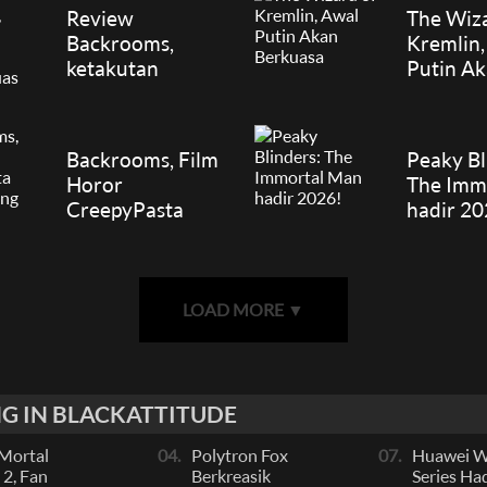
Review
The Wiza
Backrooms,
Kremlin,
ketakutan
Putin A
Terbesar di
Berkuas
Ruangan Luas
Backrooms, Film
Peaky Bl
Horor
The Imm
CreepyPasta
hadir 20
Segera tayang
LOAD MORE
▼
G IN BLACKATTITUDE
Mortal
04.
Polytron Fox
07.
Huawei Wa
2, Fan
Berkreasik
Series Had