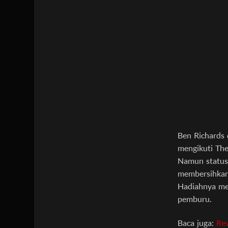
Ben Richards 
mengikuti Th
Namun status 
membersihkan
Hadiahnya mem
pemburu.
Baca juga:
Re