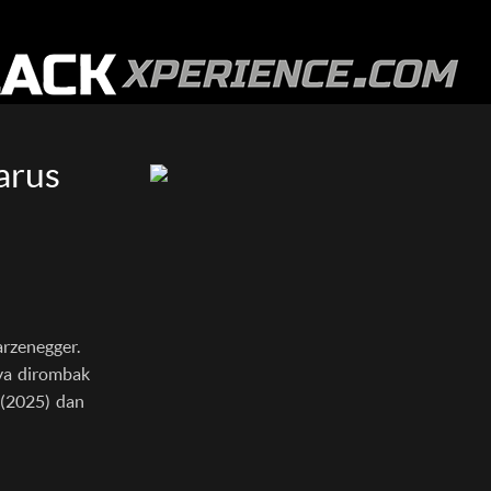
arus
arzenegger.
nya dirombak
(2025) dan