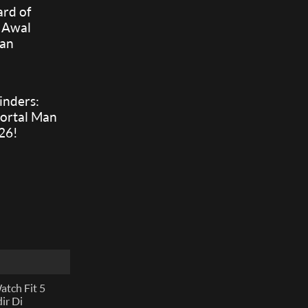
rd of
 Awal
kan
a
inders:
ortal Man
26!
tch Fit 5
ir Di