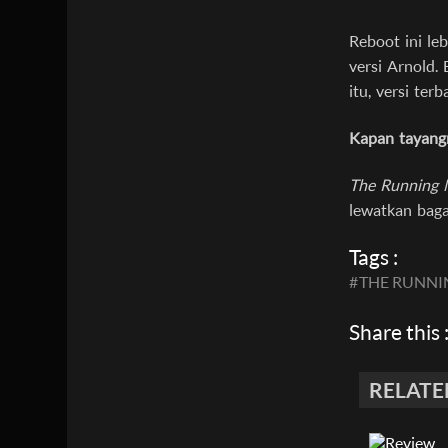
Reboot ini le
versi Arnold.
itu, versi te
Kapan tayang
The Running
lewatkan baga
Tags :
#
THE RUNNI
Share this 
RELATE