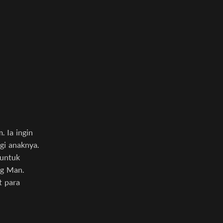
 Ia ingin
gi anaknya.
 untuk
ng Man.
t para